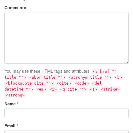
Commento
You may use these
HTML
tags and attributes:
<a href=""
title="">
<abbr title="">
<acronym title="">
<b>
<blockquote cite="">
<cite>
<code>
<del
datetime="">
<em>
<i>
<q cite="">
<s>
<strike>
<strong>
Name
*
Email
*