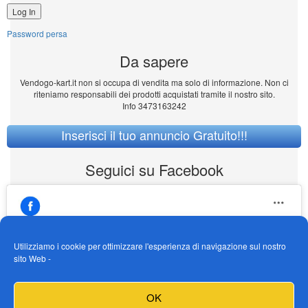
Password persa
Da sapere
Vendogo-kart.it non si occupa di vendita ma solo di informazione. Non ci
riteniamo responsabili dei prodotti acquistati tramite il nostro sito.
Info 3473163242
Inserisci il tuo annuncio Gratuito!!!
Seguici su Facebook
Utilizziamo i cookie per ottimizzare l'esperienza di navigazione sul nostro
sito Web -
https://www.facebook.com/Vendogokartit/
Fai clic per accettare i cookie marketing e
OK
abilitare questo contenuto