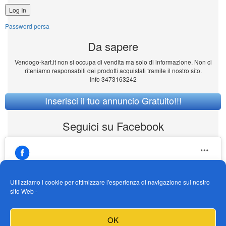
Password persa
Da sapere
Vendogo-kart.it non si occupa di vendita ma solo di informazione. Non ci
riteniamo responsabili dei prodotti acquistati tramite il nostro sito.
Info 3473163242
Inserisci il tuo annuncio Gratuito!!!
Seguici su Facebook
Utilizziamo i cookie per ottimizzare l'esperienza di navigazione sul nostro
sito Web -
https://www.facebook.com/Vendogokartit/
Fai clic per accettare i cookie marketing e
OK
abilitare questo contenuto