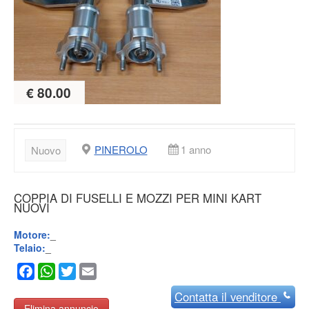
€ 80.00
PINEROLO
1 anno
Nuovo
COPPIA DI FUSELLI E MOZZI PER MINI KART
NUOVI
Motore:
_
Telaio:
_
Facebook
WhatsApp
Twitter
Email
Contatta
il venditore
Elimina annuncio