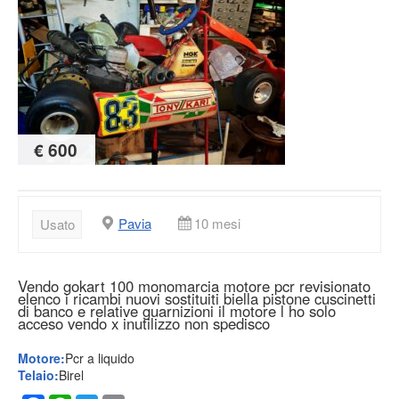
€ 600
Pavia
10 mesi
Usato
Vendo gokart 100 monomarcia motore pcr revisionato
elenco i ricambi nuovi sostituiti biella pistone cuscinetti
di banco e relative guarnizioni il motore l ho solo
acceso vendo x inutilizzo non spedisco
Motore:
Pcr a liquido
Telaio:
Birel