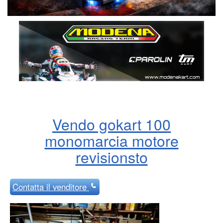
Vendo gokart 100
monomarcia motore
revisionsto
Contatta
il venditore