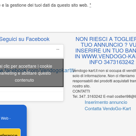
e la gestione dei tuoi dati da questo sito web.
*
Seguici su Facebook
NON RIESCI A TOGLIER
TUO ANNUNCIO ? VU
INSERIRE UN TUO BA
IN WWW.VENDOGO-KAR
INFO 3473163242
ai clic per accettare i cookie
ww.facebook.com/Vendogokartit/
Vendogo-kart.it non si occupa di vend
arketing e abilitare questo
solo di informazione. Non ci riteniamo
contenuto
responsabili dei prodotti acquistati tram
nostro sito.
CONTATTI
Tel. 347. 3163242 E-mail costieri98@li
Inserimento annuncio
Contatta VendoGo-Kart
o Web -
reference