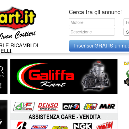
Skip
Cerca tra gli annunci
to
content
S
I E RICAMBI DI
Inserisci GRATIS un nu
ELLI.