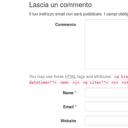
Lascia un commento
Il tuo indirizzo email non sarà pubblicato.
I campi obbli
Commento
You may use these
HTML
tags and attributes:
<a hre
datetime="">
<em>
<i>
<q cite="">
<s>
<s
Name
*
Email
*
Website