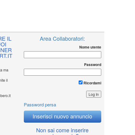
E IL
Area Collaboratori:
OI
Nome utente
NNER
T.IT
Password
ita ma
ite il
Ricordami
bero.it
Password persa
Inserisci nuovo annuncio
Non sai come inserire