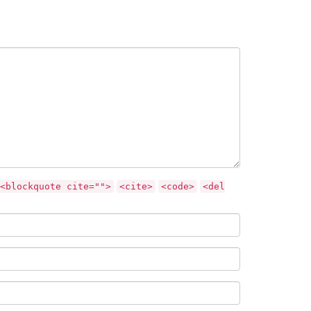
<blockquote cite="">
<cite>
<code>
<del