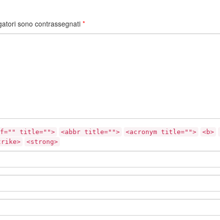
gatori sono contrassegnati
*
f="" title="">
<abbr title="">
<acronym title="">
<b>
trike>
<strong>