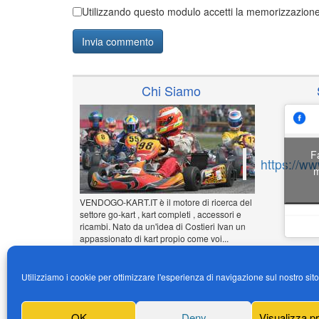
Utilizzando questo modulo accetti la memorizzazione 
Chi Siamo
F
https://w
m
VENDOGO-KART.IT è il motore di ricerca del
settore go-kart , kart completi , accessori e
ricambi. Nato da un'idea di Costieri Ivan un
appassionato di kart propio come voi...
www.vendogo-kart.it
Utilizziamo i cookie per ottimizzare l'esperienza di navigazione sul nostro sit
Inserisci il tuo annuncio
Gratuito!!!
OK
Deny
Visualizza p