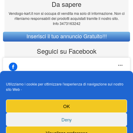
Da sapere
Vendogo-kart.it non si occupa di vendita ma solo di informazione. Non ci
riteniamo responsabili dei prodotti acquistati tramite il nostro sito.
Info 3473163242
Inserisci il tuo annuncio Gratuito!!!
Seguici su Facebook
Utilizziamo i cookie per ottimizzare l'esperienza di navigazione sul nostro
sito Web -
https://www.facebook.com/Vendogokartit/
Fai clic per accettare i cookie marketing e
OK
abilitare questo contenuto
Deny
Visualizza preference