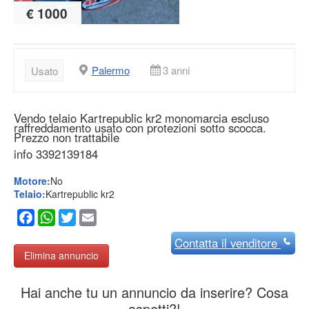
€ 1000
Palermo
3 anni
Usato
Vendo telaio Kartrepublic kr2 monomarcia escluso
raffreddamento usato con protezioni sotto scocca.
Prezzo non trattabile
info 3392139184
Motore:
No
Telaio:
Kartrepublic kr2
Facebook
WhatsApp
Twitter
Email
Contatta
il venditore
Elimina annuncio
Hai anche tu un annuncio da inserire? Cosa
aspetti?!