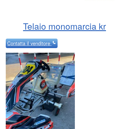
Telaio monomarcia kr
Contatta
il venditore