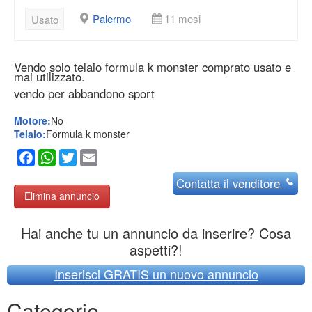
Palermo
11 mesi
Usato
Vendo solo telaio formula k monster comprato usato e
mai utilizzato.
vendo per abbandono sport
Motore:
No
Telaio:
Formula k monster
Facebook
WhatsApp
Twitter
Email
Contatta
il venditore
Elimina annuncio
Hai anche tu un annuncio da inserire? Cosa
aspetti?!
Inserisci GRATIS un nuovo annuncio
Categorie