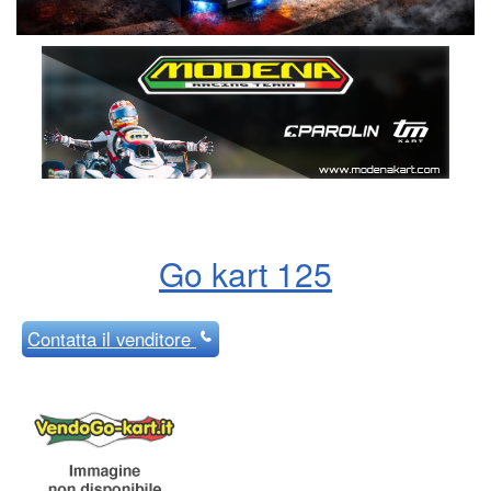
Go kart 125
Contatta
il venditore