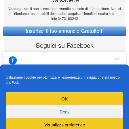
Vendogo-kart.it non si occupa di vendita ma solo di informazione. Non ci
riteniamo responsabili dei prodotti acquistati tramite il nostro sito.
Info 3473163242
Inserisci il tuo annuncio Gratuito!!!
Seguici su Facebook
Utilizziamo i cookie per ottimizzare l'esperienza di navigazione sul nostro
sito Web -
https://www.facebook.com/Vendogokartit/
Fai clic per accettare i cookie marketing e
OK
abilitare questo contenuto
Deny
Visualizza preference