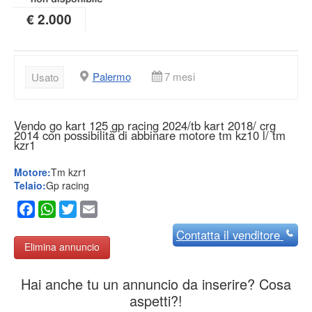
€ 2.000
Palermo
7 mesi
Usato
Vendo go kart 125 gp racing 2024/tb kart 2018/ crg
2014 con possibilità di abbinare motore tm kz10 l/ tm
kzr1
Motore:
Tm kzr1
Telaio:
Gp racing
Facebook
WhatsApp
Twitter
Email
Contatta
il venditore
Elimina annuncio
Hai anche tu un annuncio da inserire? Cosa
aspetti?!