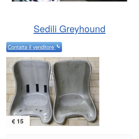
Sedili Greyhound
Contatta
il venditore
€ 15