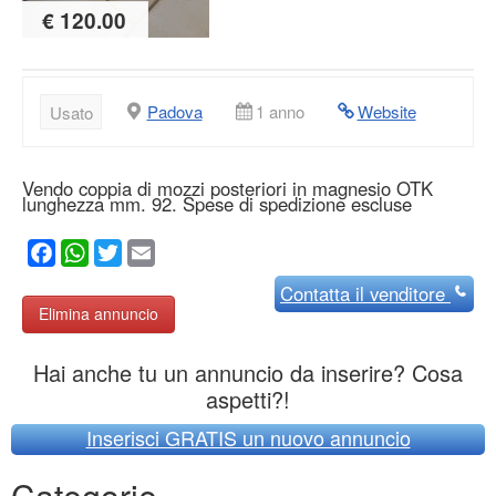
€ 120.00
Padova
1 anno
Website
Usato
Vendo coppia di mozzi posteriori in magnesio OTK
lunghezza mm. 92. Spese di spedizione escluse
Facebook
WhatsApp
Twitter
Email
Contatta
il venditore
Elimina annuncio
Hai anche tu un annuncio da inserire? Cosa
aspetti?!
Inserisci GRATIS un nuovo annuncio
Categorie