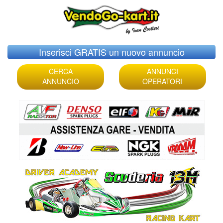
Skip
Inserisci GRATIS un nuovo annuncio
to
content
CERCA
ANNUNCI
ANNUNCIO
OPERATORI