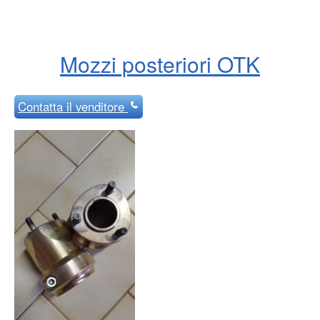
Mozzi posteriori OTK
Contatta
il venditore