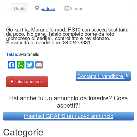
padova
3 anni
Usato
Go kart kz Maranello mod. RS10 con scocca sostituita
da poco. No gare. Telaio completo come da foto
(compreso di sedile), controllato e revisionato.
Possibilità di spedizione. 3402473331
Telaio:
Maranello
Facebook
WhatsApp
Twitter
Email
Contatta
il venditore
Elimina annuncio
Hai anche tu un annuncio da inserire? Cosa
aspetti?!
Inserisci GRATIS un nuovo annuncio
Categorie