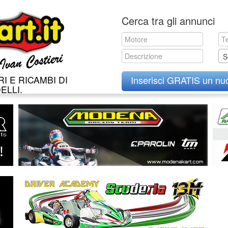
Skip
Cerca tra gli annunci
to
content
S
I E RICAMBI DI
Inserisci GRATIS un nu
ELLI.