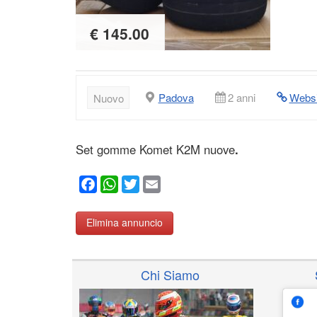
€ 145.00
Padova
2 anni
Websi
Nuovo
Set gomme Komet K2M nuove
.
Facebook
WhatsApp
Twitter
Email
Elimina annuncio
Chi Siamo