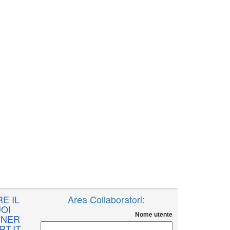
E IL
Area Collaboratori:
OI
Nome utente
NNER
T.IT