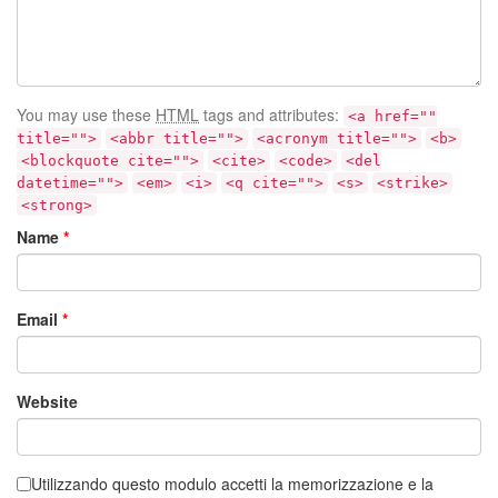
You may use these
HTML
tags and attributes:
<a href=""
title="">
<abbr title="">
<acronym title="">
<b>
<blockquote cite="">
<cite>
<code>
<del
datetime="">
<em>
<i>
<q cite="">
<s>
<strike>
<strong>
Name
*
Email
*
Website
Utilizzando questo modulo accetti la memorizzazione e la