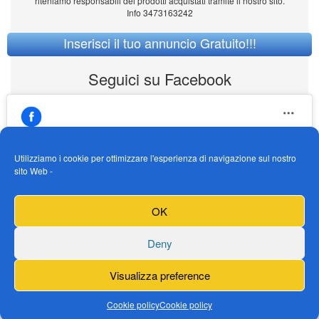
riteniamo responsabili dei prodotti acquistati tramite il nostro sito.
Info 3473163242
Inserisci il tuo annuncio Gratuito!!!
Seguici su Facebook
Utilizziamo i cookie per ottimizzare l'esperienza di navigazione sul nostro
sito Web -
https://www.facebook.com/Vendogokartit/
Fai clic per accettare i cookie marketing e
OK
abilitare questo contenuto
Deny
Visualizza preference
Cookie policy
Cookie policy