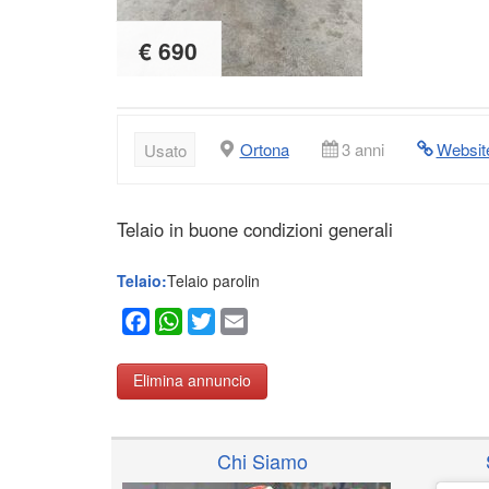
€ 690
Ortona
3 anni
Websit
Usato
Telaio in buone condizioni generali
Telaio:
Telaio parolin
Facebook
WhatsApp
Twitter
Email
Elimina annuncio
Chi Siamo