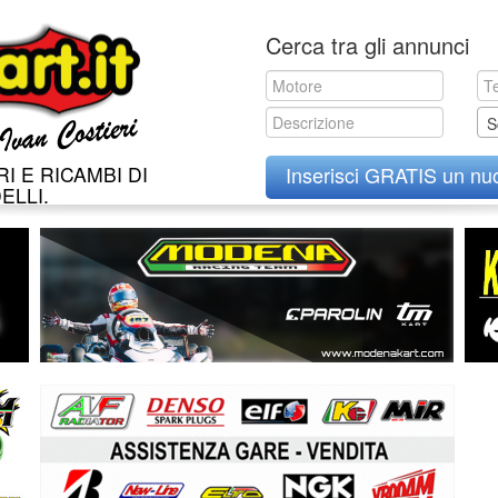
Skip
Cerca tra gli annunci
to
content
S
I E RICAMBI DI
Inserisci GRATIS un nu
ELLI.