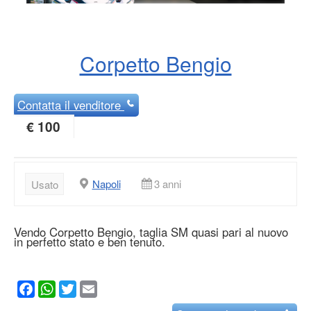
Corpetto Bengio
Contatta
il venditore
€ 100
Napoli
3 anni
Usato
Vendo Corpetto Bengio, taglia SM quasi pari al nuovo
in perfetto stato e ben tenuto.
Facebook
WhatsApp
Twitter
Email