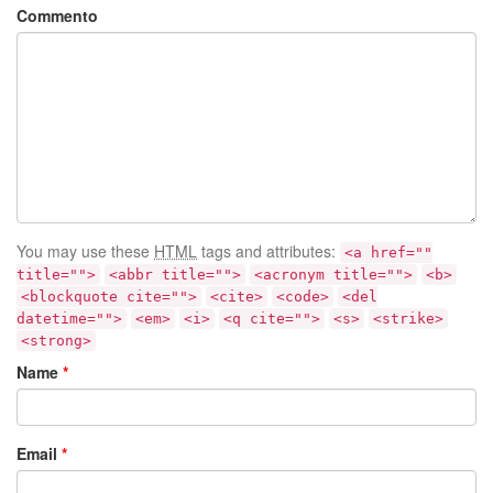
Commento
You may use these
HTML
tags and attributes:
<a href=""
title="">
<abbr title="">
<acronym title="">
<b>
<blockquote cite="">
<cite>
<code>
<del
datetime="">
<em>
<i>
<q cite="">
<s>
<strike>
<strong>
Name
*
Email
*