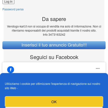
Password persa
Da sapere
Vendogo-kart.it non si occupa di vendita ma solo di informazione. Non ci
riteniamo responsabili dei prodotti acquistati tramite il nostro sito.
Info 3473163242
Inserisci il tuo annuncio Gratuito!!!
Seguici su Facebook
Utilizziamo i cookie per ottimizzare l'esperienza di navigazione sul nostro
sito Web -
https://www.facebook.com/Vendogokartit/
Fai clic per accettare i cookie marketing e
OK
abilitare questo contenuto