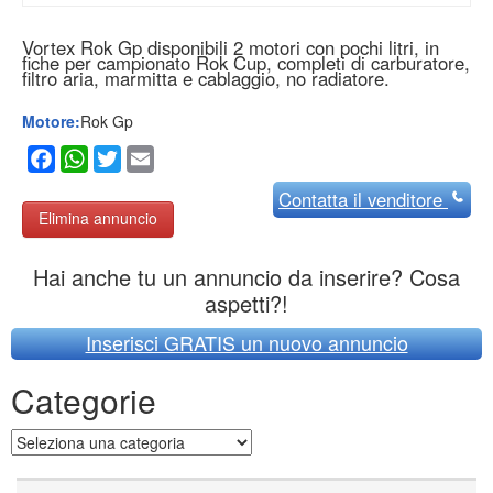
Vortex Rok Gp disponibili 2 motori con pochi litri, in
fiche per campionato Rok Cup, completi di carburatore,
filtro aria, marmitta e cablaggio, no radiatore.
Motore:
Rok Gp
Facebook
WhatsApp
Twitter
Email
Contatta
il venditore
Elimina annuncio
Hai anche tu un annuncio da inserire? Cosa
aspetti?!
Inserisci GRATIS un nuovo annuncio
Categorie
Categorie