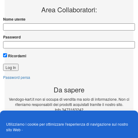
Area Collaboratori:
Nome utente
Password
Ricordami
Password persa
Da sapere
Vendogo-kart.it non si occupa di vendita ma solo di informazione. Non ci
riteniamo responsabili dei prodotti acquistati tramite il nostro sito.
Info 3473163242
Inserisci il tuo annuncio Gratuito!!!
Utilizziamo i cookie per ottimizzare l'esperienza di navigazione sul nostro
sito Web -