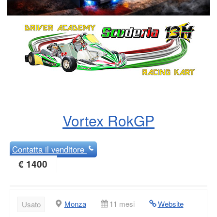
Vortex RokGP
Contatta
il venditore
€ 1400
Monza
11 mesi
Website
Usato