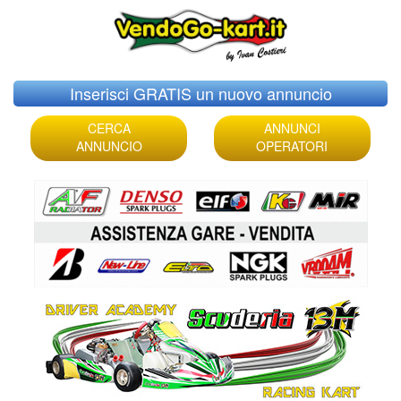
Skip
Inserisci GRATIS un nuovo annuncio
to
content
CERCA
ANNUNCI
ANNUNCIO
OPERATORI