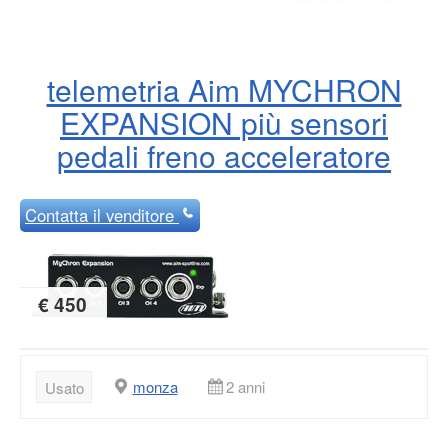
telemetria Aim MYCHRON
EXPANSION più sensori
pedali freno acceleratore
Contatta
il venditore
€ 450
monza
2 anni
Usato