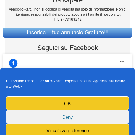
Vendogo-kart.it non si occupa di vendita ma solo di informazione. Non ci
riteniamo responsabili dei prodotti acquistati tramite il nostro sito.
Info 3473163242
Inserisci il tuo annuncio Gratuito!!!
Seguici su Facebook
Utilizziamo i cookie per ottimizzare l'esperienza di navigazione sul nostro
sito Web -
https://www.facebook.com/Vendogokartit/
Fai clic per accettare i cookie marketing e
OK
abilitare questo contenuto
Deny
Visualizza preference