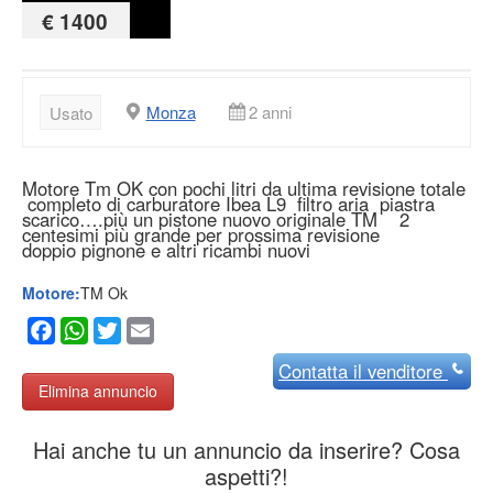
€ 1400
Monza
2 anni
Usato
Motore Tm OK con pochi litri da ultima revisione totale
completo di carburatore Ibea L9 filtro aria piastra
scarico….più un pistone nuovo originale TM 2
centesimi più grande per prossima revisione
doppio pignone e altri ricambi nuovi
Motore:
TM Ok
Facebook
WhatsApp
Twitter
Email
Contatta
il venditore
Elimina annuncio
Hai anche tu un annuncio da inserire? Cosa
aspetti?!