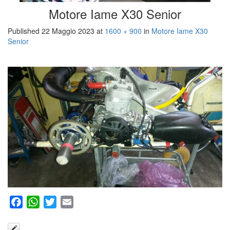
Motore Iame X30 Senior
Published
22 Maggio 2023
at
1600 × 900
in
Motore Iame X30
Senior
Facebook
WhatsApp
Twitter
Email