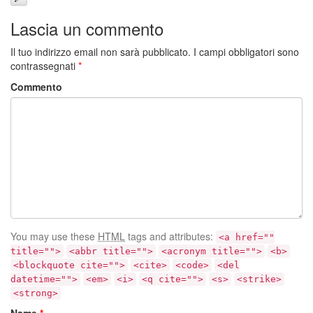
Lascia un commento
Il tuo indirizzo email non sarà pubblicato.
I campi obbligatori sono
contrassegnati
*
Commento
You may use these
HTML
tags and attributes:
<a href=""
title="">
<abbr title="">
<acronym title="">
<b>
<blockquote cite="">
<cite>
<code>
<del
datetime="">
<em>
<i>
<q cite="">
<s>
<strike>
<strong>
Name
*