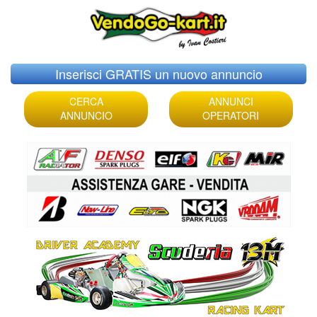
Skip
Inserisci GRATIS un nuovo annuncio
to
content
CERCA
ANNUNCI
ANNUNCIO
OPERATORI