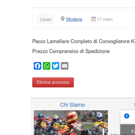
Modena
11 mesi
Usato
Pacco Lamellare Completo di Convogliatore K
Prezzo Comprensivo di Spedizione
Facebook
WhatsApp
Twitter
Email
Elimina annuncio
Chi Siamo
F