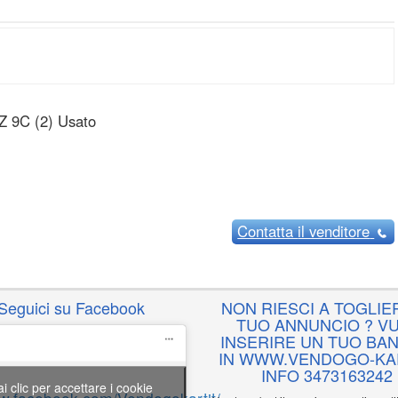
Z 9C (2) Usato
Contatta
il venditore
Seguici su Facebook
NON RIESCI A TOGLIER
TUO ANNUNCIO ? VU
INSERIRE UN TUO BA
IN WWW.VENDOGO-KAR
INFO 3473163242
ai clic per accettare i cookie