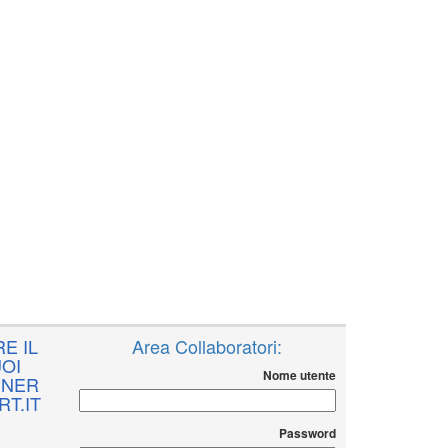
E IL
Area Collaboratori:
OI
Nome utente
NNER
T.IT
Password