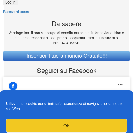
Password persa
Da sapere
Vendogo-kart.it non si occupa di vendita ma solo di informazione. Non ci
riteniamo responsabili dei prodotti acquistati tramite il nostro sito.
Info 3473163242
Inserisci il tuo annuncio Gratuito!!!
Seguici su Facebook
Utilizziamo i cookie per ottimizzare l'esperienza di navigazione sul nostro
sito Web -
https://www.facebook.com/Vendogokartit/
Fai clic per accettare i cookie marketing e
OK
abilitare questo contenuto