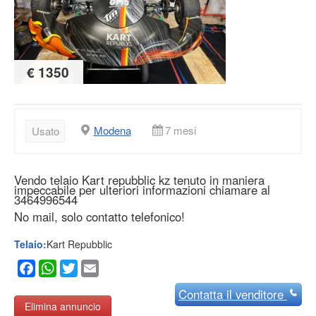
€ 1350
Modena
7 mesi
Usato
Vendo telaio Kart repubblic kz tenuto in maniera
impeccabile per ulteriori informazioni chiamare al
3464996544
No mail, solo contatto telefonico!
Telaio:
Kart Repubblic
Facebook
WhatsApp
Twitter
Email
Contatta
il venditore
Elimina annuncio