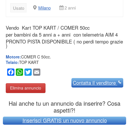
Milano
2 anni
Usato
Vendo Kart TOP KART / COMER 50cc
per bambini da 5 anni a + anni con telemetria AIM 4
PRONTO PISTA DISPONIBILE ( no perdi tempo grazie
)
Motore:
COMER C 50cc.
Telaio:
TOP KART
Facebook
WhatsApp
Twitter
Email
Contatta
il venditore
Elimina annuncio
Hai anche tu un annuncio da inserire? Cosa
aspetti?!
Inserisci GRATIS un nuovo annuncio