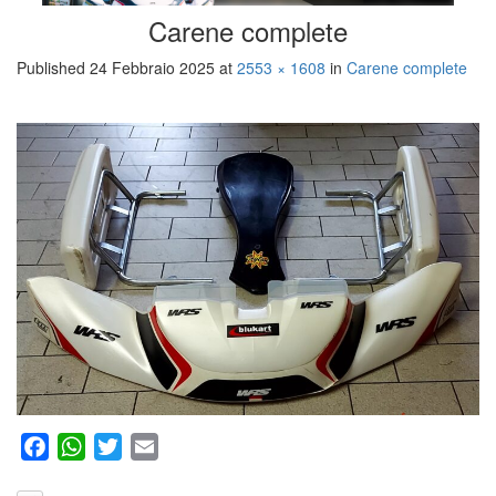
Carene complete
Published
24 Febbraio 2025
at
2553 × 1608
in
Carene complete
Facebook
WhatsApp
Twitter
Email