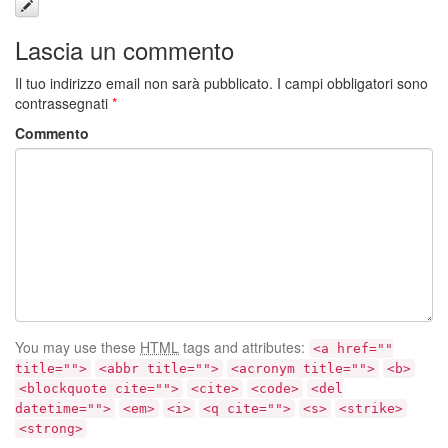
Lascia un commento
Il tuo indirizzo email non sarà pubblicato.
I campi obbligatori sono
contrassegnati
*
Commento
You may use these
HTML
tags and attributes:
<a href=""
title="">
<abbr title="">
<acronym title="">
<b>
<blockquote cite="">
<cite>
<code>
<del
datetime="">
<em>
<i>
<q cite="">
<s>
<strike>
<strong>