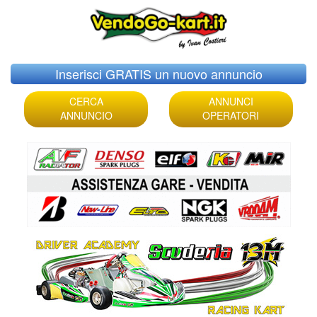
Skip
Inserisci GRATIS un nuovo annuncio
to
content
CERCA
ANNUNCI
ANNUNCIO
OPERATORI