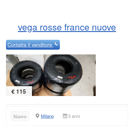
vega rosse france nuove
Contatta
il venditore
€ 115
Milano
3 anni
Nuovo