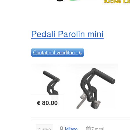
Pedali Parolin mini
Contatta
il venditore
€ 80.00
Milano
7 mesi
Nuovo