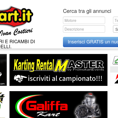
Skip
Cerca tra gli annunci
to
content
S
I E RICAMBI DI
Inserisci GRATIS un nu
ELLI.