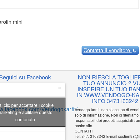
rolin mini
Contatta
il venditore
Seguici su Facebook
NON RIESCI A TOGLIER
TUO ANNUNCIO ? VU
INSERIRE UN TUO BA
IN WWW.VENDOGO-KAR
INFO 3473163242
ai clic per accettare i cookie
ww.facebook.com/Vendogokartit/
Vendogo-kart.it non si occupa di vend
arketing e abilitare questo
solo di informazione. Non ci riteniamo
contenuto
responsabili dei prodotti acquistati tram
nostro sito.
CONTATTI
Tel. 347. 3163242 E-mail costieri98@li