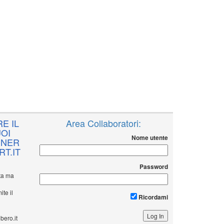
E IL
Area Collaboratori:
OI
Nome utente
NNER
T.IT
Password
ita ma
ite il
Ricordami
bero.it