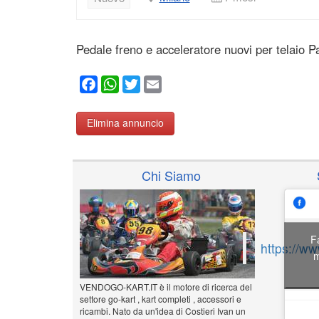
Pedale freno e acceleratore nuovi per telaio Pa
Facebook
WhatsApp
Twitter
Email
Elimina annuncio
Chi Siamo
F
https://w
m
VENDOGO-KART.IT è il motore di ricerca del
settore go-kart , kart completi , accessori e
ricambi. Nato da un'idea di Costieri Ivan un