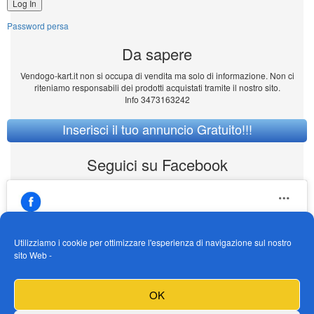
Password persa
Da sapere
Vendogo-kart.it non si occupa di vendita ma solo di informazione. Non ci
riteniamo responsabili dei prodotti acquistati tramite il nostro sito.
Info 3473163242
Inserisci il tuo annuncio Gratuito!!!
Seguici su Facebook
Utilizziamo i cookie per ottimizzare l'esperienza di navigazione sul nostro
sito Web -
https://www.facebook.com/Vendogokartit/
Fai clic per accettare i cookie marketing e
OK
abilitare questo contenuto