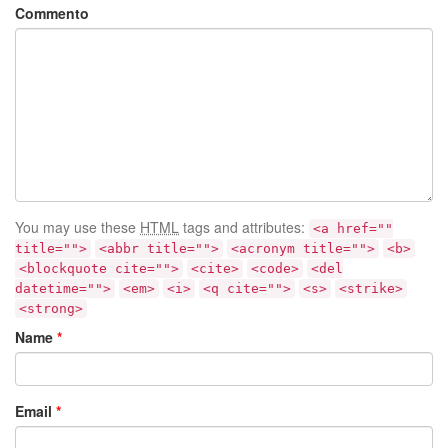
Commento
You may use these
HTML
tags and attributes:
<a href=""
title="">
<abbr title="">
<acronym title="">
<b>
<blockquote cite="">
<cite>
<code>
<del
datetime="">
<em>
<i>
<q cite="">
<s>
<strike>
<strong>
Name
*
Email
*