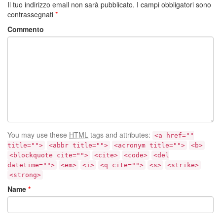
Il tuo indirizzo email non sarà pubblicato.
I campi obbligatori sono
contrassegnati
*
Commento
You may use these
HTML
tags and attributes:
<a href=""
title="">
<abbr title="">
<acronym title="">
<b>
<blockquote cite="">
<cite>
<code>
<del
datetime="">
<em>
<i>
<q cite="">
<s>
<strike>
<strong>
Name
*