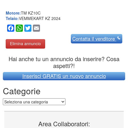
Motore:
TM KZ10C
Telaio:
VEMMEKART KZ 2024
Facebook
WhatsApp
Twitter
Email
Contatta
il venditore
Elimina annuncio
Hai anche tu un annuncio da inserire? Cosa
aspetti?!
Inserisci GRATIS un nuovo annuncio
Categorie
Categorie
Area Collaboratori: