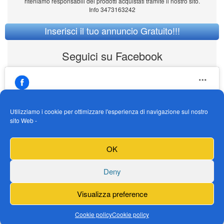
riteniamo responsabili dei prodotti acquistati tramite il nostro sito.
Info 3473163242
Inserisci il tuo annuncio Gratuito!!!
Seguici su Facebook
Utilizziamo i cookie per ottimizzare l'esperienza di navigazione sul nostro
sito Web -
https://www.facebook.com/Vendogokartit/
Fai clic per accettare i cookie marketing e
OK
abilitare questo contenuto
Deny
Visualizza preference
Cookie policy
Cookie policy