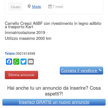
Mede
7 mesi
Usato
Carrello Cresci A6BF con rivestimento in legno adibito
a trasporto Kart
Immatricolazione 2019
Utilizzo massimo 2000 km
Telaio:
3921914598
Facebook
WhatsApp
Twitter
Email
Contatta
il venditore
Elimina annuncio
Hai anche tu un annuncio da inserire? Cosa
aspetti?!
Inserisci GRATIS un nuovo annuncio