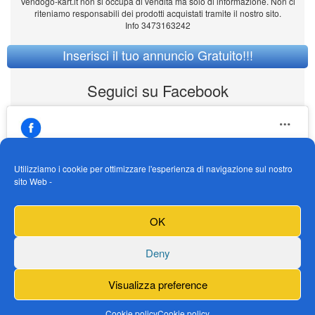
Vendogo-kart.it non si occupa di vendita ma solo di informazione. Non ci
riteniamo responsabili dei prodotti acquistati tramite il nostro sito.
Info 3473163242
Inserisci il tuo annuncio Gratuito!!!
Seguici su Facebook
Utilizziamo i cookie per ottimizzare l'esperienza di navigazione sul nostro
sito Web -
https://www.facebook.com/Vendogokartit/
Fai clic per accettare i cookie marketing e
OK
abilitare questo contenuto
Deny
Visualizza preference
Cookie policy
Cookie policy