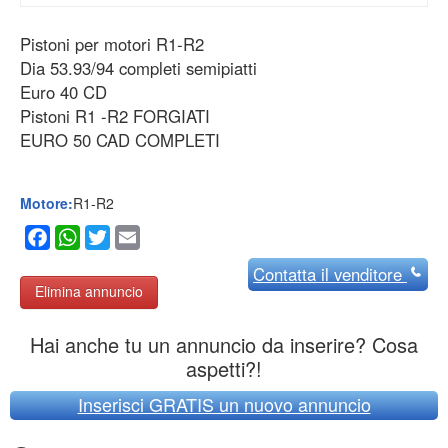
Motore:
R1-R2
Facebook
WhatsApp
Twitter
Email
Contatta
il venditore
Elimina annuncio
Hai anche tu un annuncio da inserire? Cosa
aspetti?!
Inserisci GRATIS un nuovo annuncio
Categorie
Categorie
Area Collaboratori:
Nome utente