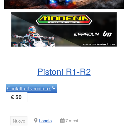
Pistoni R1-R2
Contatta
il venditore
€ 50
Lonato
7 mesi
Nuovo
Pistoni per motori R1-R2
Dia 53.93/94 completi semipiatti
Euro 40 CD
Pistoni R1 -R2 FORGIATI
EURO 50 CAD COMPLETI