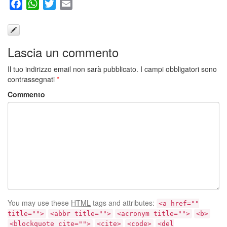
Facebook
WhatsApp
Twitter
Email
Lascia un commento
Il tuo indirizzo email non sarà pubblicato.
I campi obbligatori sono
contrassegnati
*
Commento
You may use these
HTML
tags and attributes:
<a href=""
title="">
<abbr title="">
<acronym title="">
<b>
<blockquote cite="">
<cite>
<code>
<del