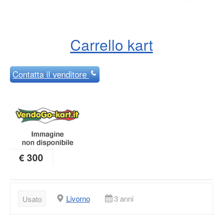
Carrello kart
Contatta
il venditore
€ 300
Livorno
3 anni
Usato