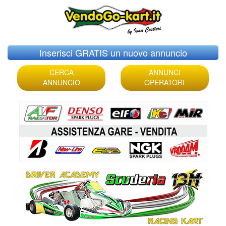
Skip
Inserisci GRATIS un nuovo annuncio
to
content
CERCA
ANNUNCI
ANNUNCIO
OPERATORI