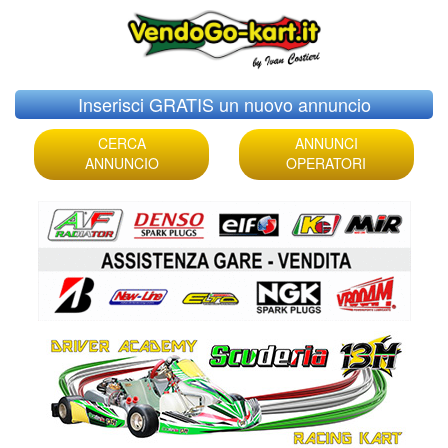
Skip
Inserisci GRATIS un nuovo annuncio
to
content
CERCA
ANNUNCI
ANNUNCIO
OPERATORI