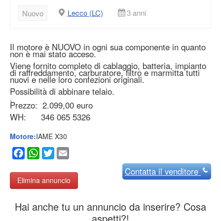
Lecco (LC)
3 anni
Nuovo
Il motore è NUOVO in ogni sua componente in quanto
non è mai stato acceso.
Viene fornito completo di cablaggio, batteria, impianto
di raffreddamento, carburatore, filtro e marmitta tutti
nuovi e nelle loro confezioni originali.
Possibilità di abbinare telaio.
.
Prezzo: 2.099,00 euro
WH: 346 065 5326
Motore:
IAME X30
Facebook
WhatsApp
Twitter
Email
Contatta
il venditore
Elimina annuncio
Hai anche tu un annuncio da inserire? Cosa
aspetti?!