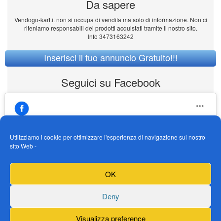
Da sapere
Vendogo-kart.it non si occupa di vendita ma solo di informazione. Non ci
riteniamo responsabili dei prodotti acquistati tramite il nostro sito.
Info 3473163242
Inserisci il tuo annuncio Gratuito!!!
Seguici su Facebook
Utilizziamo i cookie per ottimizzare l'esperienza di navigazione sul nostro
sito Web -
https://www.facebook.com/Vendogokartit/
Fai clic per accettare i cookie marketing e
OK
abilitare questo contenuto
Deny
Visualizza preference