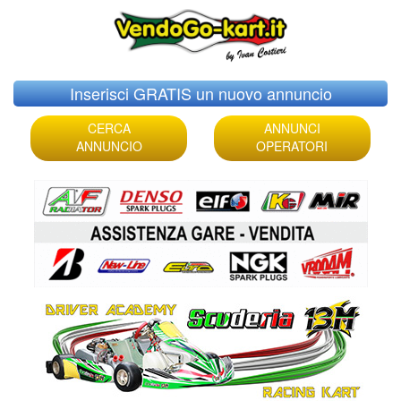
Skip
Inserisci GRATIS un nuovo annuncio
to
content
CERCA
ANNUNCI
ANNUNCIO
OPERATORI