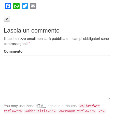
Facebook
WhatsApp
Twitter
Email
Lascia un commento
Il tuo indirizzo email non sarà pubblicato.
I campi obbligatori sono
contrassegnati
*
Commento
You may use these
HTML
tags and attributes:
<a href=""
title="">
<abbr title="">
<acronym title="">
<b>