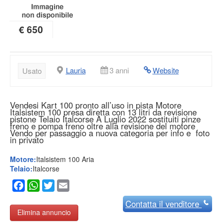
€ 650
Lauria
3 anni
Website
Usato
Vendesi Kart 100 pronto all’uso in pista Motore
Italsistem 100 presa diretta con 13 litri da revisione
pistone Telaio Italcorse A Luglio 2022 sostituiti pinze
freno e pompa freno oltre alla revisione del motore
Vendo per passaggio a nuova categoria per info e foto
in privato
Motore:
Italsistem 100 Aria
Telaio:
Italcorse
Facebook
WhatsApp
Twitter
Email
Contatta
il venditore
Elimina annuncio