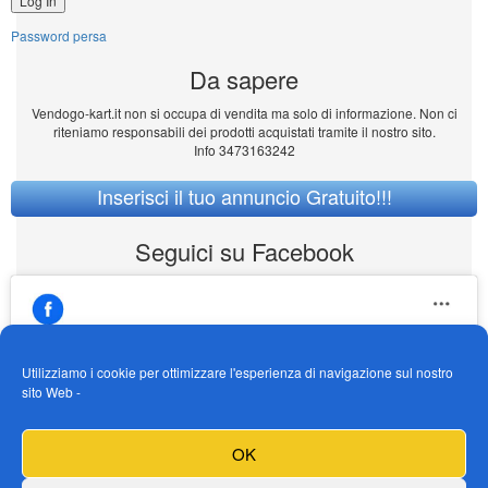
Password persa
Da sapere
Vendogo-kart.it non si occupa di vendita ma solo di informazione. Non ci
riteniamo responsabili dei prodotti acquistati tramite il nostro sito.
Info 3473163242
Inserisci il tuo annuncio Gratuito!!!
Seguici su Facebook
Utilizziamo i cookie per ottimizzare l'esperienza di navigazione sul nostro
sito Web -
https://www.facebook.com/Vendogokartit/
Fai clic per accettare i cookie marketing e
OK
abilitare questo contenuto