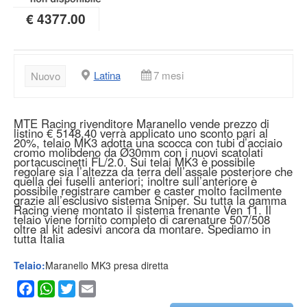
€ 4377.00
Latina
7 mesi
Nuovo
MTE Racing rivenditore Maranello vende prezzo di
listino € 5148,40 verrà applicato uno sconto pari al
20%, telaio MK3 adotta una scocca con tubi d’acciaio
cromo molibdeno da Ø30mm con i nuovi scatolati
portacuscinetti FL/2.0. Sui telai MK3 è possibile
regolare sia l’altezza da terra dell’assale posteriore che
quella dei fuselli anteriori; inoltre sull’anteriore è
possibile registrare camber e caster molto facilmente
grazie all’esclusivo sistema Sniper. Su tutta la gamma
Racing viene montato il sistema frenante Ven 11. Il
telaio viene fornito completo di carenature 507/508
oltre al kit adesivi ancora da montare. Spediamo in
tutta Italia
Telaio:
Maranello MK3 presa diretta
Facebook
WhatsApp
Twitter
Email