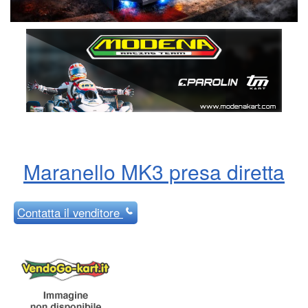
Maranello MK3 presa diretta
Contatta
il venditore