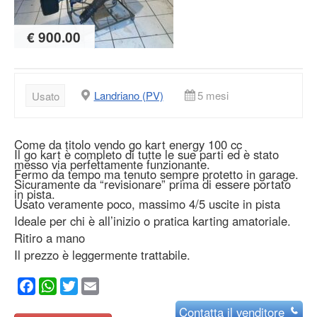
€ 900.00
Landriano (PV)
5 mesi
Usato
Come da titolo vendo go kart energy 100 cc
Il go kart è completo di tutte le sue parti ed è stato
messo via perfettamente funzionante.
Fermo da tempo ma tenuto sempre protetto in garage.
Sicuramente da “revisionare” prima di essere portato
in pista.
Usato veramente poco, massimo 4/5 uscite in pista
Ideale per chi è all’inizio o pratica karting amatoriale.
Ritiro a mano
Il prezzo è leggermente trattabile.
Facebook
WhatsApp
Twitter
Email
Contatta
il venditore