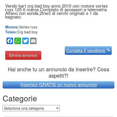
Vendo kart crg bad boy anno 2010 con motore vortex
rvxx 125 6 marce.Completo di accessori e telemetria
Alfano con sonde,2treni di cerchi originali e 1 da
bagnato.
Motore:
Vortex rvxx
Telaio:
Crg bad boy
Facebook
WhatsApp
Twitter
Email
Contatta
il venditore
Elimina annuncio
Hai anche tu un annuncio da inserire? Cosa
aspetti?!
Inserisci GRATIS un nuovo annuncio
Categorie
Categorie