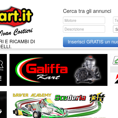
Skip
Cerca tra gli annunci
to
content
S
I E RICAMBI DI
Inserisci GRATIS un nu
ELLI.