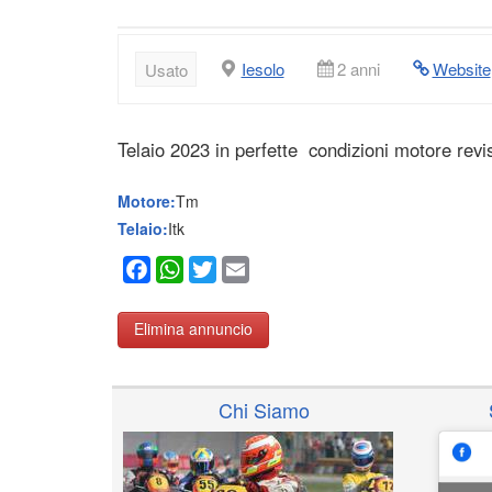
Iesolo
2 anni
Website
Usato
Telaio 2023 in perfette condizioni motore revi
Motore:
Tm
Telaio:
Itk
Facebook
WhatsApp
Twitter
Email
Elimina annuncio
Chi Siamo