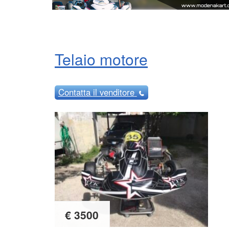
Telaio motore
Contatta
il venditore
€ 3500