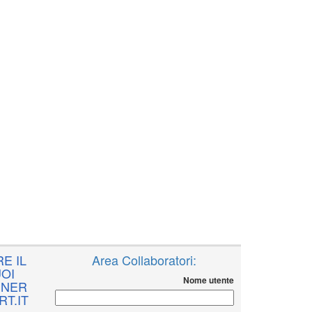
E IL
Area Collaboratori:
OI
Nome utente
NNER
T.IT