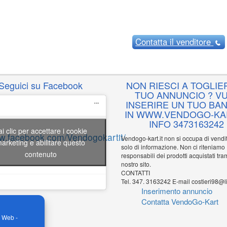
Contatta
il venditore
Seguici su Facebook
NON RIESCI A TOGLIER
TUO ANNUNCIO ? VU
INSERIRE UN TUO BA
IN WWW.VENDOGO-KAR
INFO 3473163242
ai clic per accettare i cookie
ww.facebook.com/Vendogokartit/
Vendogo-kart.it non si occupa di vend
arketing e abilitare questo
solo di informazione. Non ci riteniamo
contenuto
responsabili dei prodotti acquistati tram
nostro sito.
CONTATTI
Tel. 347. 3163242 E-mail costieri98@li
Inserimento annuncio
Contatta VendoGo-Kart
o Web -