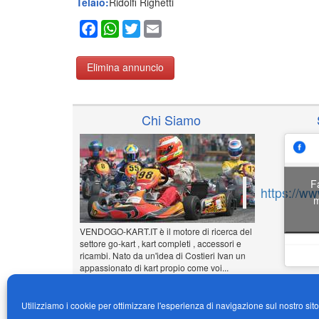
Telaio:
Ridolfi Righetti
Facebook
WhatsApp
Twitter
Email
Elimina annuncio
Chi Siamo
F
https://w
m
VENDOGO-KART.IT è il motore di ricerca del
settore go-kart , kart completi , accessori e
ricambi. Nato da un'idea di Costieri Ivan un
appassionato di kart propio come voi...
www.vendogo-kart.it
Utilizziamo i cookie per ottimizzare l'esperienza di navigazione sul nostro sit
Inserisci il tuo annuncio