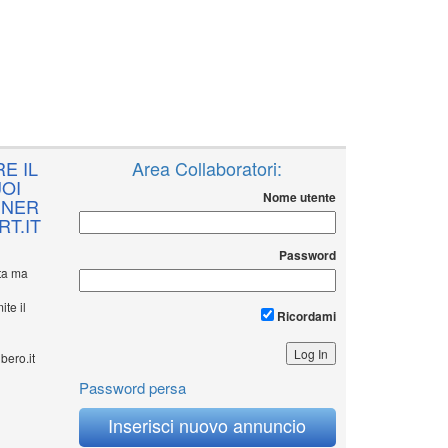
E IL
Area Collaboratori:
OI
Nome utente
NNER
T.IT
Password
ita ma
ite il
Ricordami
bero.it
Password persa
Inserisci nuovo annuncio