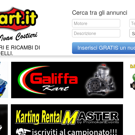
Skip
Cerca tra gli annunci
to
content
S
I E RICAMBI DI
Inserisci GRATIS un nu
ELLI.