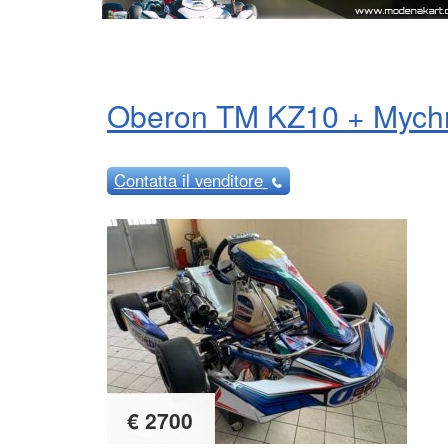
Oberon TM KZ10 + Mych
Contatta
il venditore
€ 2700