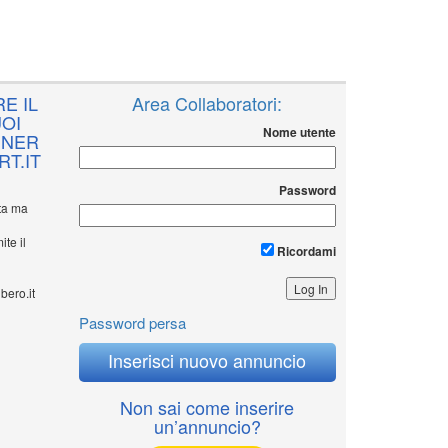
E IL
Area Collaboratori:
OI
Nome utente
NNER
T.IT
Password
ita ma
ite il
Ricordami
bero.it
Password persa
Inserisci nuovo annuncio
Non sai come inserire
un’annuncio?