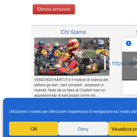
Elimina annuncio
Chi Siamo
F
https://w
m
VENDOGO-KART.IT è il motore di ricerca del
settore go-kart , kart completi , accessori e
ricambi. Nato da un'idea di Costieri Ivan un
appassionato di kart propio come voi...
www.vendogo-kart.it
Utilizziamo i cookie per ottimizzare l'esperienza di navigazione sul nostro sit
Inserisci il tuo annuncio
Gratuito!!!
OK
Deny
Visualizza p
News