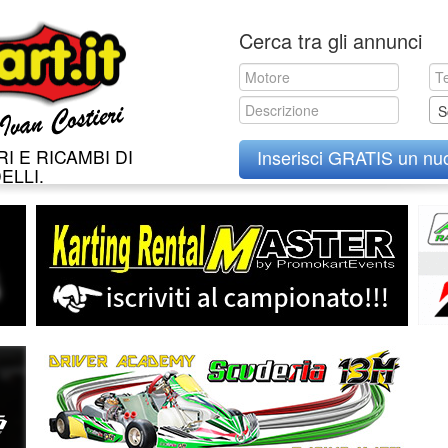
Skip
Cerca tra gli annunci
to
content
S
I E RICAMBI DI
Inserisci GRATIS un nu
ELLI.