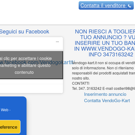
Contatta
il venditore
Seguici su Facebook
NON RIESCI A TOGLIER
TUO ANNUNCIO ? VU
INSERIRE UN TUO BA
IN WWW.VENDOGO-KAR
INFO 3473163242
ai clic per accettare i cookie
ww.facebook.com/Vendogokartit/
Vendogo-kart.it non si occupa di vend
arketing e abilitare questo
solo di informazione. Non ci riteniamo
contenuto
responsabili dei prodotti acquistati tram
nostro sito.
CONTATTI
Tel. 347. 3163242 E-mail costieri98@li
Inserimento annuncio
Contatta VendoGo-Kart
o Web -
reference