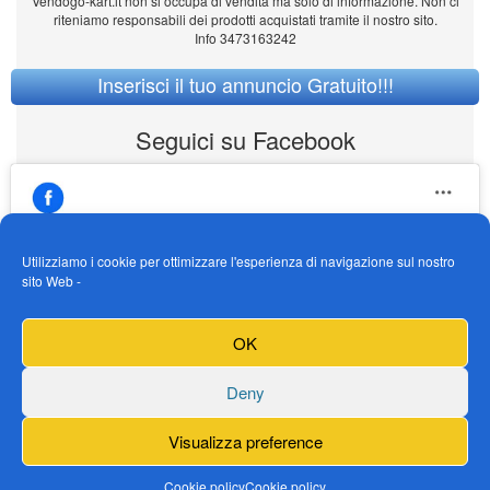
Vendogo-kart.it non si occupa di vendita ma solo di informazione. Non ci
riteniamo responsabili dei prodotti acquistati tramite il nostro sito.
Info 3473163242
Inserisci il tuo annuncio Gratuito!!!
Seguici su Facebook
Utilizziamo i cookie per ottimizzare l'esperienza di navigazione sul nostro
sito Web -
https://www.facebook.com/Vendogokartit/
Fai clic per accettare i cookie marketing e
OK
abilitare questo contenuto
Deny
Visualizza preference
Cookie policy
Cookie policy