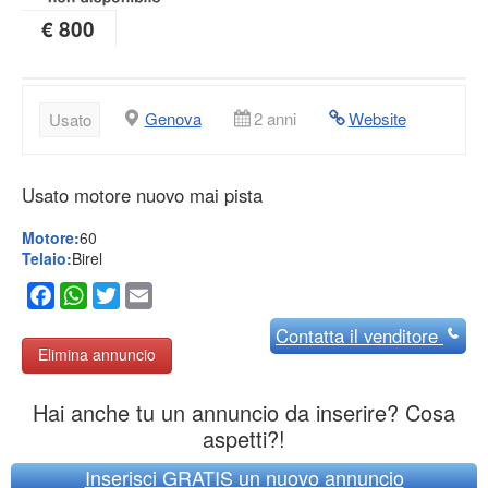
€ 800
Genova
2 anni
Website
Usato
Usato motore nuovo mai pista
Motore:
60
Telaio:
Birel
Facebook
WhatsApp
Twitter
Email
Contatta
il venditore
Elimina annuncio
Hai anche tu un annuncio da inserire? Cosa
aspetti?!
Inserisci GRATIS un nuovo annuncio