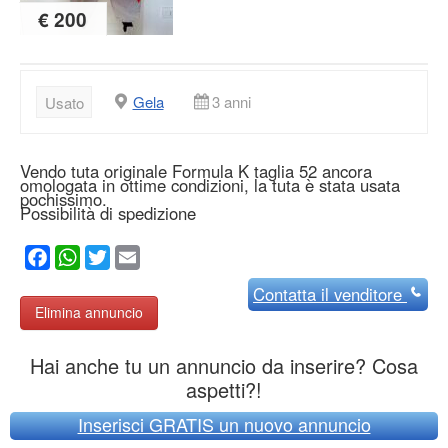
€ 200
Gela
3 anni
Usato
Vendo tuta originale Formula K taglia 52 ancora
omologata in ottime condizioni, la tuta è stata usata
pochissimo.
Possibilità di spedizione
Facebook
WhatsApp
Twitter
Email
Contatta
il venditore
Elimina annuncio
Hai anche tu un annuncio da inserire? Cosa
aspetti?!
Inserisci GRATIS un nuovo annuncio