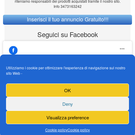
riteniamo responsabili dei prodotti acquistati tramite il nostro sito.
Info 3473163242
Inserisci il tuo annuncio Gratuito!!!
Seguici su Facebook
Utilizziamo i cookie per ottimizzare l'esperienza di navigazione sul nostro
sito Web -
https://www.facebook.com/Vendogokartit/
Fai clic per accettare i cookie marketing e
OK
abilitare questo contenuto
Deny
Visualizza preference
Cookie policy
Cookie policy