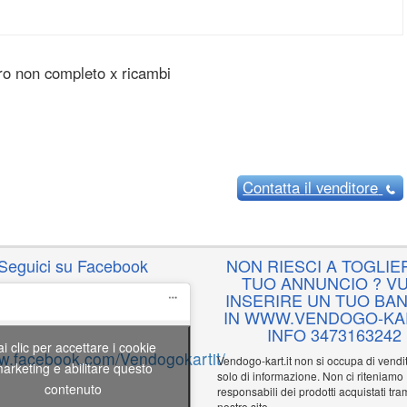
ro non completo x ricambi
Contatta
il venditore
Seguici su Facebook
NON RIESCI A TOGLIER
TUO ANNUNCIO ? VU
INSERIRE UN TUO BA
IN WWW.VENDOGO-KAR
INFO 3473163242
ai clic per accettare i cookie
ww.facebook.com/Vendogokartit/
Vendogo-kart.it non si occupa di vend
arketing e abilitare questo
solo di informazione. Non ci riteniamo
contenuto
responsabili dei prodotti acquistati tram
nostro sito.