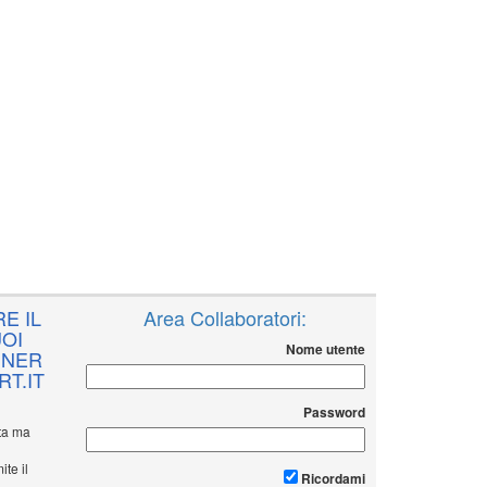
E IL
Area Collaboratori:
OI
Nome utente
NNER
T.IT
Password
ita ma
ite il
Ricordami