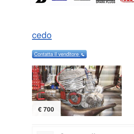
cedo
Contatta
il venditore
€ 700