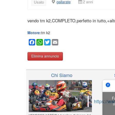
gallarate
2 anni
Usato
vendo tm k2,COMPLETO,perfetto in tutto,+alt
Motore:
tm k2
Facebook
WhatsApp
Twitter
Email
Elimina annuncio
Chi Siamo
F
https://w
m