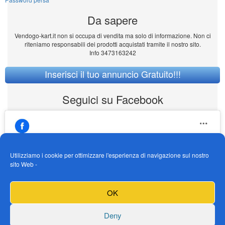
Da sapere
Vendogo-kart.it non si occupa di vendita ma solo di informazione. Non ci
riteniamo responsabili dei prodotti acquistati tramite il nostro sito.
Info 3473163242
Inserisci il tuo annuncio Gratuito!!!
Seguici su Facebook
Utilizziamo i cookie per ottimizzare l'esperienza di navigazione sul nostro
sito Web -
https://www.facebook.com/Vendogokartit/
Fai clic per accettare i cookie marketing e
OK
abilitare questo contenuto
Deny