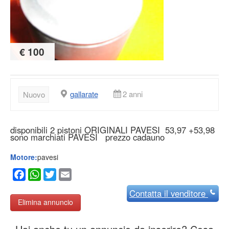
€ 100
gallarate
2 anni
Nuovo
disponibili 2 pistoni ORIGINALI PAVESI 53,97 +53,98
sono marchiati PAVESI prezzo cadauno
Motore:
pavesi
Facebook
WhatsApp
Twitter
Email
Contatta
il venditore
Elimina annuncio