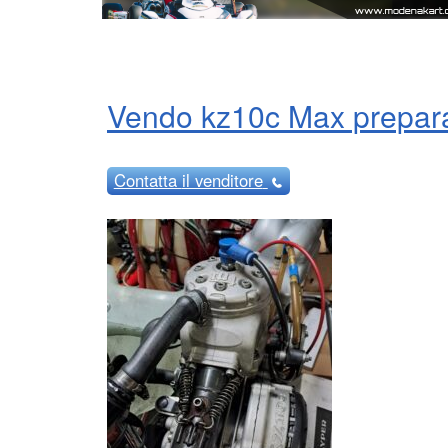
Vendo kz10c Max prepar
Contatta
il venditore