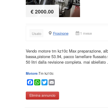
€ 2000.00
Frosinone
1 mese
Usato
Vendo motore tm kz10c Max preparazione, alber
bassa,pistone 53.94, pacco lamellare flussato.
50 litri dalla revisione completa. mai sbiellato
Motore:
Tm kz10c
Facebook
WhatsApp
Twitter
Email
Elimina annuncio