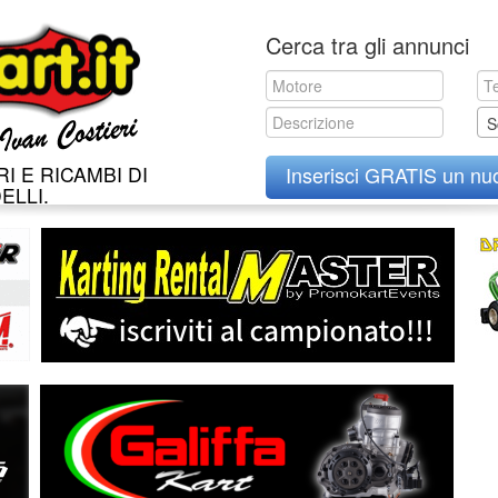
Skip
Cerca tra gli annunci
to
content
S
I E RICAMBI DI
Inserisci GRATIS un nu
ELLI.