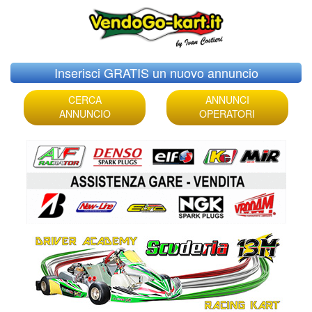
Skip
Inserisci GRATIS un nuovo annuncio
to
content
CERCA
ANNUNCI
ANNUNCIO
OPERATORI