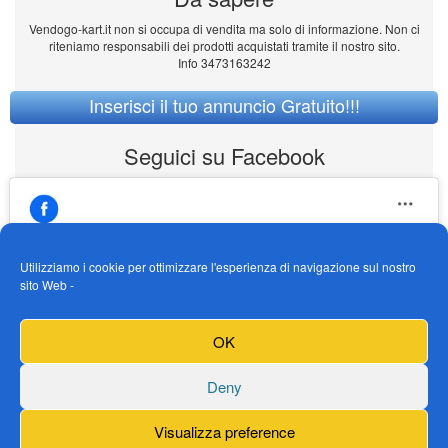
Vendogo-kart.it non si occupa di vendita ma solo di informazione. Non ci
riteniamo responsabili dei prodotti acquistati tramite il nostro sito.
Info 3473163242
Inserisci il tuo annuncio Gratuito!!!
Seguici su Facebook
Utilizziamo i cookie per ottimizzare l'esperienza di navigazione sul nostro
sito Web -
https://www.facebook.com/Vendogokartit/
Fai clic per accettare i cookie marketing e
OK
abilitare questo contenuto
Deny
Visualizza preference