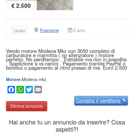
€ 2.500
Frosinone
2 anni
Usato
Vendo motore Modena Mkz con 3h50 completo di
carburatore e marmitta ( no silenziatore ) motore
perfetto. No perditempo . Trattabile ma non in svendita
. Spedizione a vs carico . Pagamento tramite PayPal o
bonifico o pagamento al ritiro presso di me. Euro 2.500
Motore:
Modena mkz
Facebook
WhatsApp
Twitter
Email
Contatta
il venditore
Elimina annuncio
Hai anche tu un annuncio da inserire? Cosa
aspetti?!