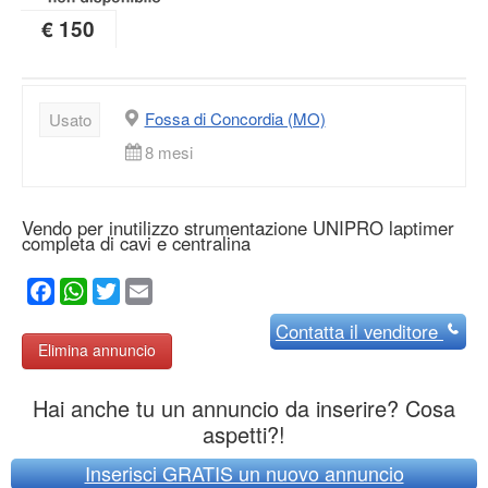
€ 150
Fossa di Concordia (MO)
Usato
8 mesi
Vendo per inutilizzo strumentazione UNIPRO laptimer
completa di cavi e centralina
Facebook
WhatsApp
Twitter
Email
Contatta
il venditore
Elimina annuncio
Hai anche tu un annuncio da inserire? Cosa
aspetti?!
Inserisci GRATIS un nuovo annuncio